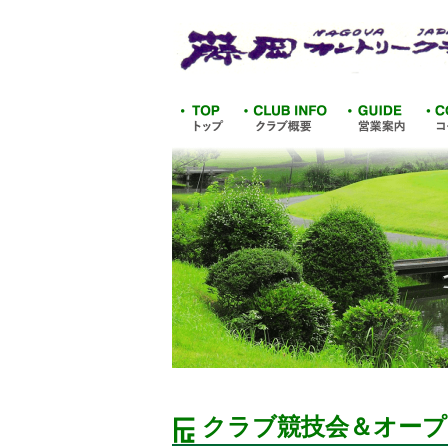
クラブ競技会＆オー