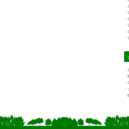
・2
・2
・2
・2
・2
・2
・2
・2
・
・2
・
・