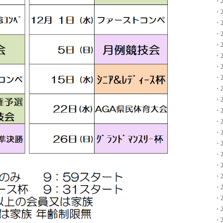
・2
・2
・2
・2
・2
・2
・2
・2
・2
・2
・2
・2
・2
・2
・2
・2
・2
・2
・2
・2
・2