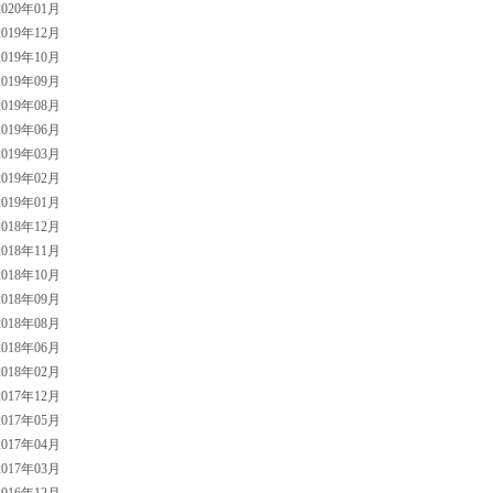
020年01月
019年12月
019年10月
019年09月
019年08月
019年06月
019年03月
019年02月
019年01月
018年12月
018年11月
018年10月
018年09月
018年08月
018年06月
018年02月
017年12月
017年05月
017年04月
017年03月